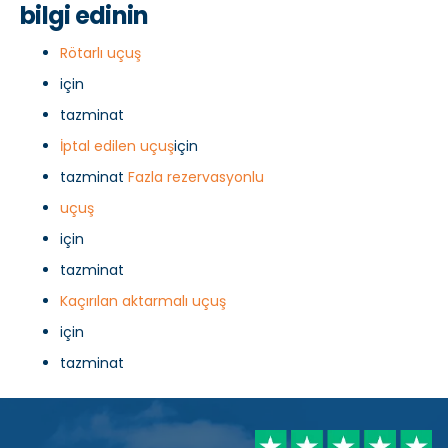
bilgi edinin
Rötarlı uçuş
için
tazminat
İptal edilen uçuş
için
tazminat
Fazla rezervasyonlu
uçuş
için
tazminat
Kaçırılan aktarmalı uçuş
için
tazminat