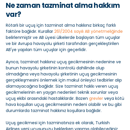
Ne zaman tazminat alma hakkım
var?
Rötarlı bir uçuş için tazminat alma hakkınız birkaç farklı
faktöre bağlıdır. Kurallar
261/2004 sayılı AB yönetmeliğinde
belirlenmiştir ve AB üyesi ülkelerde başlayan tüm uçuşlar
ve bir Avrupa havayolu şirketi tarafından gerçekleştirilen
AB'ye yapılan tüm uçuşlar için geçerlidir.
Ayrıca, tazminat hakkınız uçuş gecikmesinin nedenine ve
bunun havayolu şirketinin kontrolü dahilinde olup
olmadığına veya havayolu şirketinin uçuş gecikmesinin
gerçekleşmesini önlemek için makul önleyici tedbirler alıp
alamayacağına bağlıdır. Size tazminat hakkı veren uçuş
gecikmelerinin en yaygın nedenleri teknik sorunlar veya
uçuş ekibi arasındaki hastalıklardır. Bazen
grevler
veya kötü
hava koşulları uçuş gecikmesinin nedeni olabilir ve bu gibi
durumlarda tazminat hakkınız koşullara bağlıdır.
Uçuş gecikmesi için tazminatınıza ek olarak, Turkish
Airlines yeni uçuşunuzu beklerken yapmış olabileceğiniz