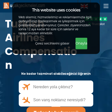
This website uses cookies
Web sitemiz, hizmetlerimiz ve reklamlarımızla ilgili
Turkish
deneyiminizi özelleştirmek ve iyileştirmek için
Talepte bulunun
çerezlerden yararlanıyoruz. Çerezler, ziyaretinizden
sonra 12 aya kadar bir süre için saklanır ve
Airlines
tarayıcınızdan silinebilir.
Hakkımızda
Onayla
Çerez tercihlerini göster
Compensatio
Haklarınız
n
SSS
Ne kadar tazminat alabileceğinizi öğrenin
İletişim
+90 212 900 2653
info@ucakgecikmeleri.com