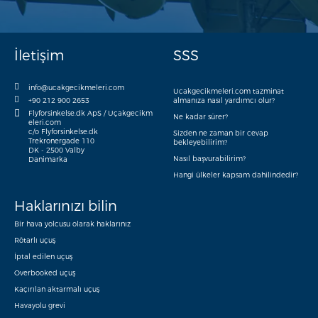
İletişim
SSS
info@ucakgecikmeleri.com
Ucakgecikmeleri.com tazminat
+90 212 900 2653
almanıza nasıl yardımcı olur?
Flyforsinkelse.dk ApS / Uçakgecikm
Ne kadar sürer?
eleri.com
c/o Flyforsinkelse.dk
Sizden ne zaman bir cevap
Trekronergade 110
bekleyebilirim?
DK - 2500 Valby
Nasıl başvurabilirim?
Danimarka
Hangi ülkeler kapsam dahilindedir?
Haklarınızı bilin
Bir hava yolcusu olarak haklarınız
Rötarlı uçuş
İptal edilen uçuş
Overbooked uçuş
Kaçırılan aktarmalı uçuş
Havayolu grevi