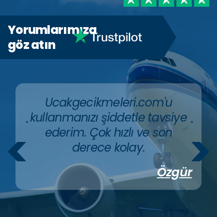
Yorumlarımıza
göz atın
Ucakgecikmeleri.com'u
kullanmanızı şiddetle tavsiye
"
"
ederim. Çok hızlı ve son
derece kolay.
Özgür