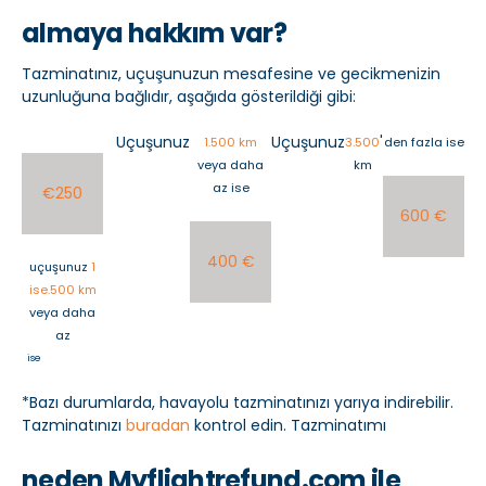
almaya hakkım var?
Tazminatınız, uçuşunuzun mesafesine ve gecikmenizin
uzunluğuna bağlıdır, aşağıda gösterildiği gibi:
Uçuşunuz
Uçuşunuz
'
1.500 km
3.500
den fazla ise
veya daha
km
az ise
€250
600 €
400 €
uçuşunuz
1
ise.500 km
veya daha
az
ise
*Bazı durumlarda, havayolu tazminatınızı yarıya indirebilir.
Tazminatınızı
buradan
kontrol edin. Tazminatımı
neden Myflightrefund.com ile