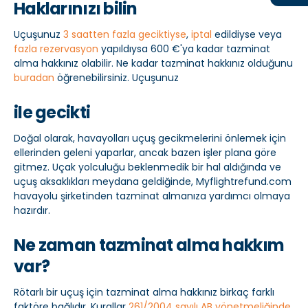
Haklarınızı bilin
Uçuşunuz
3 saatten fazla geciktiyse
,
iptal
edildiyse veya
fazla rezervasyon
yapıldıysa 600 €'ya kadar tazminat
alma hakkınız olabilir. Ne kadar tazminat hakkınız olduğunu
buradan
öğrenebilirsiniz. Uçuşunuz
ile gecikti
Doğal olarak, havayolları uçuş gecikmelerini önlemek için
ellerinden geleni yaparlar, ancak bazen işler plana göre
gitmez. Uçak yolculuğu beklenmedik bir hal aldığında ve
uçuş aksaklıkları meydana geldiğinde, Myflightrefund.com
havayolu şirketinden tazminat almanıza yardımcı olmaya
hazırdır.
Ne zaman tazminat alma hakkım
var?
Rötarlı bir uçuş için tazminat alma hakkınız birkaç farklı
faktöre bağlıdır. Kurallar
261/2004 sayılı AB yönetmeliğinde