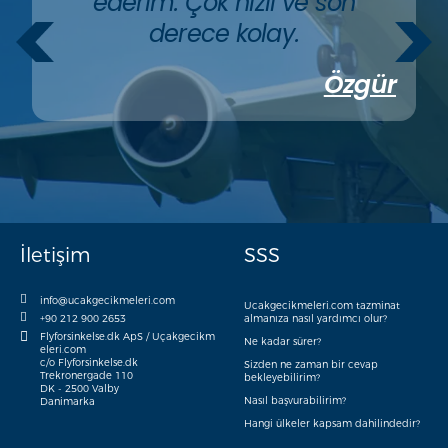
ederim. Çok hızlı ve son
derece kolay.
Özgür
İletişim
SSS
info@ucakgecikmeleri.com
Ucakgecikmeleri.com tazminat
+90 212 900 2653
almanıza nasıl yardımcı olur?
Flyforsinkelse.dk ApS / Uçakgecikm
Ne kadar sürer?
eleri.com
c/o Flyforsinkelse.dk
Sizden ne zaman bir cevap
Trekronergade 110
bekleyebilirim?
DK - 2500 Valby
Nasıl başvurabilirim?
Danimarka
Hangi ülkeler kapsam dahilindedir?