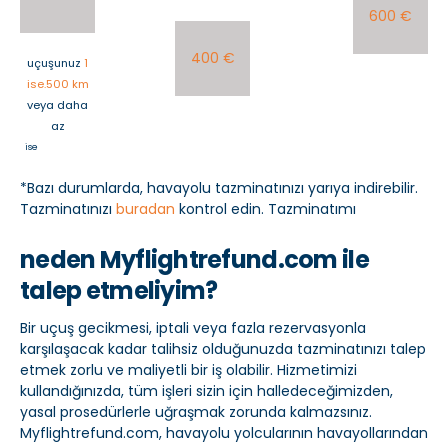
600 €
400 €
uçuşunuz
1
ise.500 km
veya daha
az
ise
*Bazı durumlarda, havayolu tazminatınızı yarıya indirebilir.
Tazminatınızı
buradan
kontrol edin. Tazminatımı
neden Myflightrefund.com ile
talep etmeliyim?
Bir uçuş gecikmesi, iptali veya fazla rezervasyonla
karşılaşacak kadar talihsiz olduğunuzda tazminatınızı talep
etmek zorlu ve maliyetli bir iş olabilir. Hizmetimizi
kullandığınızda, tüm işleri sizin için halledeceğimizden,
yasal prosedürlerle uğraşmak zorunda kalmazsınız.
Myflightrefund.com, havayolu yolcularının havayollarından