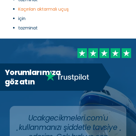
Kaçırılan aktarmalı uçuş
için
tazminat
Yorumlarımıza
göz atın
Ucakgecikmeleri.com'u
kullanmanızı şiddetle tavsiye
"
"