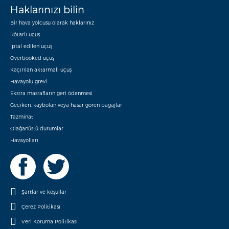
Haklarınızı bilin
Bir hava yolcusu olarak haklarınız
Rötarlı uçuş
İptal edilen uçuş
Overbooked uçuş
Kaçırılan aktarmalı uçuş
Havayolu grevi
Ekstra masrafların geri ödenmesi
Geciken, kaybolan veya hasar gören bagajlar
Tazminat
Olağanüstü durumlar
Havayolları
Şartlar ve koşullar
Çerez Politikası
Veri Koruma Politikası