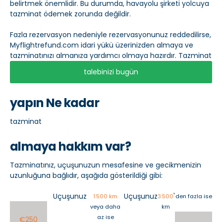
belirtmek önemlidir. Bu durumda, havayolu şirketi yolcuya
tazminat ödemek zorunda değildir.
Fazla rezervasyon nedeniyle rezervasyonunuz reddedilirse,
Myflightrefund.com idari yükü üzerinizden almaya ve
tazminatınızı almanıza yardımcı olmaya hazırdır. Tazminat
talebinizi bugün
yapın Ne kadar
tazminat
almaya hakkım var?
Tazminatınız, uçuşunuzun mesafesine ve gecikmenizin
uzunluğuna bağlıdır, aşağıda gösterildiği gibi:
Uçuşunuz
Uçuşunuz
'
1.500 km
3.500
den fazla ise
veya daha
km
az ise
€250