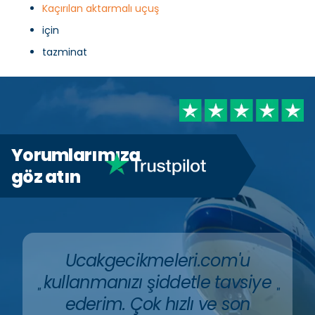
Kaçırılan aktarmalı uçuş
için
tazminat
Yorumlarımıza
göz atın
Ucakgecikmeleri.com'u
kullanmanızı şiddetle tavsiye
"
"
ederim. Çok hızlı ve son