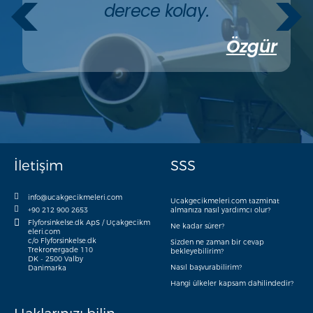
derece kolay.
Özgür
İletişim
SSS
info@ucakgecikmeleri.com
Ucakgecikmeleri.com tazminat
+90 212 900 2653
almanıza nasıl yardımcı olur?
Flyforsinkelse.dk ApS / Uçakgecikm
Ne kadar sürer?
eleri.com
c/o Flyforsinkelse.dk
Sizden ne zaman bir cevap
Trekronergade 110
bekleyebilirim?
DK - 2500 Valby
Nasıl başvurabilirim?
Danimarka
Hangi ülkeler kapsam dahilindedir?