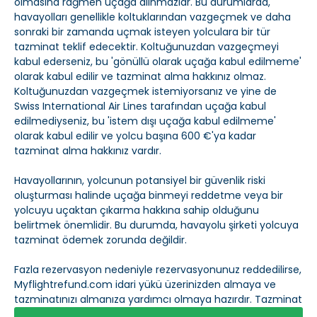
olmasına rağmen uçağa alınmazlar. Bu durumlarda,
havayolları genellikle koltuklarından vazgeçmek ve daha
sonraki bir zamanda uçmak isteyen yolculara bir tür
tazminat teklif edecektir. Koltuğunuzdan vazgeçmeyi
kabul ederseniz, bu 'gönüllü olarak uçağa kabul edilmeme'
olarak kabul edilir ve tazminat alma hakkınız olmaz.
Koltuğunuzdan vazgeçmek istemiyorsanız ve yine de
Swiss International Air Lines tarafından uçağa kabul
edilmediyseniz, bu 'istem dışı uçağa kabul edilmeme'
olarak kabul edilir ve yolcu başına 600 €'ya kadar
tazminat alma hakkınız vardır.
Havayollarının, yolcunun potansiyel bir güvenlik riski
oluşturması halinde uçağa binmeyi reddetme veya bir
yolcuyu uçaktan çıkarma hakkına sahip olduğunu
belirtmek önemlidir. Bu durumda, havayolu şirketi yolcuya
tazminat ödemek zorunda değildir.
Fazla rezervasyon nedeniyle rezervasyonunuz reddedilirse,
Myflightrefund.com idari yükü üzerinizden almaya ve
tazminatınızı almanıza yardımcı olmaya hazırdır. Tazminat