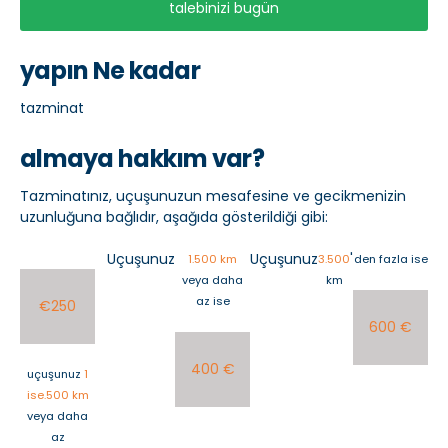
talebinizi bugün
yapın Ne kadar
tazminat
almaya hakkım var?
Tazminatınız, uçuşunuzun mesafesine ve gecikmenizin
uzunluğuna bağlıdır, aşağıda gösterildiği gibi:
Uçuşunuz
Uçuşunuz
'
1.500 km
3.500
den fazla ise
veya daha
km
az ise
€250
600 €
400 €
uçuşunuz
1
ise.500 km
veya daha
az