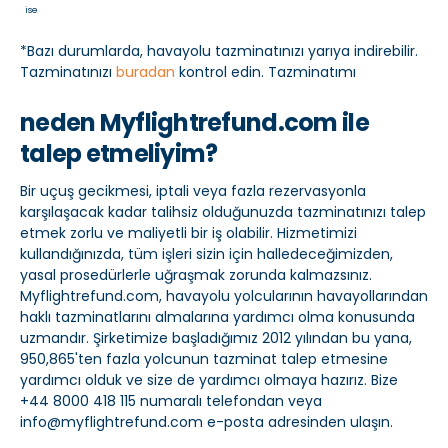
ise
*Bazı durumlarda, havayolu tazminatınızı yarıya indirebilir.
Tazminatınızı
buradan
kontrol edin. Tazminatımı
neden Myflightrefund.com ile
talep etmeliyim?
Bir uçuş gecikmesi, iptali veya fazla rezervasyonla
karşılaşacak kadar talihsiz olduğunuzda tazminatınızı talep
etmek zorlu ve maliyetli bir iş olabilir. Hizmetimizi
kullandığınızda, tüm işleri sizin için halledeceğimizden,
yasal prosedürlerle uğraşmak zorunda kalmazsınız.
Myflightrefund.com, havayolu yolcularının havayollarından
haklı tazminatlarını almalarına yardımcı olma konusunda
uzmandır. Şirketimize başladığımız 2012 yılından bu yana,
950,865'ten fazla yolcunun tazminat talep etmesine
yardımcı olduk ve size de yardımcı olmaya hazırız. Bize
+44 8000 418 115 numaralı telefondan veya
info@myflightrefund.com e-posta adresinden ulaşın.