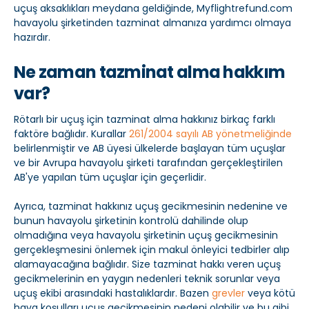
uçuş aksaklıkları meydana geldiğinde, Myflightrefund.com
havayolu şirketinden tazminat almanıza yardımcı olmaya
hazırdır.
Ne zaman tazminat alma hakkım
var?
Rötarlı bir uçuş için tazminat alma hakkınız birkaç farklı
faktöre bağlıdır. Kurallar
261/2004 sayılı AB yönetmeliğinde
belirlenmiştir ve AB üyesi ülkelerde başlayan tüm uçuşlar
ve bir Avrupa havayolu şirketi tarafından gerçekleştirilen
AB'ye yapılan tüm uçuşlar için geçerlidir.
Ayrıca, tazminat hakkınız uçuş gecikmesinin nedenine ve
bunun havayolu şirketinin kontrolü dahilinde olup
olmadığına veya havayolu şirketinin uçuş gecikmesinin
gerçekleşmesini önlemek için makul önleyici tedbirler alıp
alamayacağına bağlıdır. Size tazminat hakkı veren uçuş
gecikmelerinin en yaygın nedenleri teknik sorunlar veya
uçuş ekibi arasındaki hastalıklardır. Bazen
grevler
veya kötü
hava koşulları uçuş gecikmesinin nedeni olabilir ve bu gibi