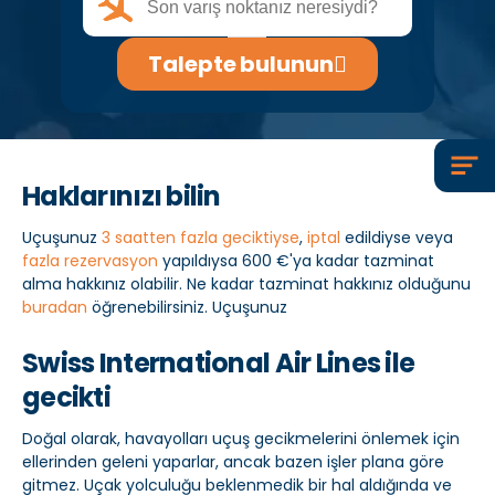
Talepte bulunun
Haklarınızı bilin
Uçuşunuz
3 saatten fazla geciktiyse
,
iptal
edildiyse veya
fazla rezervasyon
yapıldıysa 600 €'ya kadar tazminat
alma hakkınız olabilir. Ne kadar tazminat hakkınız olduğunu
buradan
öğrenebilirsiniz. Uçuşunuz
Swiss International Air Lines ile
gecikti
Doğal olarak, havayolları uçuş gecikmelerini önlemek için
ellerinden geleni yaparlar, ancak bazen işler plana göre
gitmez. Uçak yolculuğu beklenmedik bir hal aldığında ve