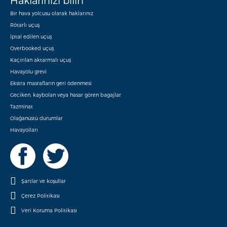
Haklarınızı bilin
Bir hava yolcusu olarak haklarınız
Rötarlı uçuş
İptal edilen uçuş
Overbooked uçuş
Kaçırılan aktarmalı uçuş
Havayolu grevi
Ekstra masrafların geri ödenmesi
Geciken, kaybolan veya hasar gören bagajlar
Tazminat
Olağanüstü durumlar
Havayolları
Şartlar ve koşullar
Çerez Politikası
Veri Koruma Politikası