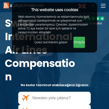
This website uses cookies
Web sitemiz, hizmetlerimiz ve reklamlarımızla ilgili
Swiss
deneyiminizi özelleştirmek ve iyileştirmek için
Talepte bulunun
çerezlerden yararlanıyoruz. Çerezler, ziyaretinizden
sonra 12 aya kadar bir süre için saklanır ve
International
tarayıcınızdan silinebilir.
Hakkımızda
Onayla
Çerez tercihlerini göster
Air Lines
Haklarınız
Compensatio
SSS
n
İletişim
Ne kadar tazminat alabileceğinizi öğrenin
+90 212 900 2653
info@ucakgecikmeleri.com