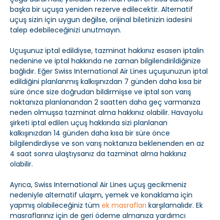
başka bir uçuşa yeniden rezerve edilecektir. Alternatif
uçuş sizin için uygun değilse, orijinal biletinizin iadesini
talep edebileceğinizi unutmayın.
Uçuşunuz iptal edildiyse, tazminat hakkınız esasen iptalin
nedenine ve iptal hakkında ne zaman bilgilendirildiğinize
bağlıdır. Eğer Swiss International Air Lines uçuşunuzun iptal
edildiğini planlanmış kalkışınızdan 7 günden daha kısa bir
süre önce size doğrudan bildirmişse ve iptal son varış
noktanıza planlanandan 2 saatten daha geç varmanıza
neden olmuşsa tazminat alma hakkınız olabilir. Havayolu
şirketi iptal edilen uçuş hakkında sizi planlanan
kalkışınızdan 14 günden daha kısa bir süre önce
bilgilendirdiyse ve son varış noktanıza beklenenden en az
4 saat sonra ulaştıysanız da tazminat alma hakkınız
olabilir.
Ayrıca, Swiss International Air Lines uçuş gecikmeniz
nedeniyle alternatif ulaşım, yemek ve konaklama için
yapmış olabileceğiniz tüm
ek masrafları
karşılamalıdır. Ek
masraflarınız için de geri ödeme almanıza yardımcı