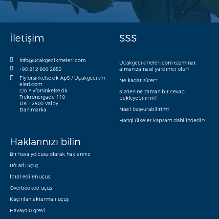
İletişim
SSS
info@ucakgecikmeleri.com
Ucakgecikmeleri.com tazminat
+90 212 900 2653
almanıza nasıl yardımcı olur?
Flyforsinkelse.dk ApS / Uçakgecikm
Ne kadar sürer?
eleri.com
c/o Flyforsinkelse.dk
Sizden ne zaman bir cevap
Trekronergade 110
bekleyebilirim?
DK - 2500 Valby
Nasıl başvurabilirim?
Danimarka
Hangi ülkeler kapsam dahilindedir?
Haklarınızı bilin
Bir hava yolcusu olarak haklarınız
Rötarlı uçuş
İptal edilen uçuş
Overbooked uçuş
Kaçırılan aktarmalı uçuş
Havayolu grevi