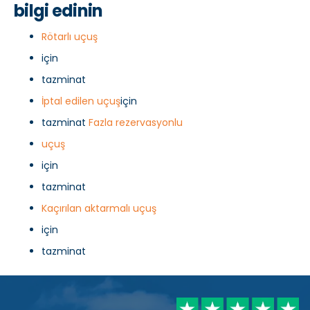
bilgi edinin
Rötarlı uçuş
için
tazminat
İptal edilen uçuş
için
tazminat
Fazla rezervasyonlu
uçuş
için
tazminat
Kaçırılan aktarmalı uçuş
için
tazminat