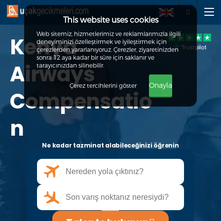
This website uses cookies
Web sitemiz, hizmetlerimiz ve reklamlarımızla ilgili
Kenya
deneyiminizi özelleştirmek ve iyileştirmek için
Talepte bulunun
çerezlerden yararlanıyoruz. Çerezler, ziyaretinizden
sonra 12 aya kadar bir süre için saklanır ve
Airways
tarayıcınızdan silinebilir.
Hakkımızda
Onayla
Çerez tercihlerini göster
Compensatio
Haklarınız
n
SSS
Ne kadar tazminat alabileceğinizi öğrenin
İletişim
+90 212 900 2653
info@ucakgecikmeleri.com