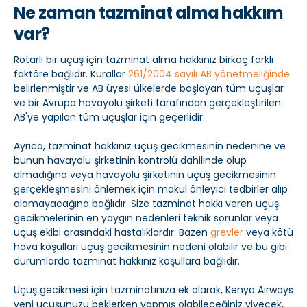
Ne zaman tazminat alma hakkım
var?
Rötarlı bir uçuş için tazminat alma hakkınız birkaç farklı
faktöre bağlıdır. Kurallar
261/2004 sayılı AB yönetmeliğinde
belirlenmiştir ve AB üyesi ülkelerde başlayan tüm uçuşlar
ve bir Avrupa havayolu şirketi tarafından gerçekleştirilen
AB'ye yapılan tüm uçuşlar için geçerlidir.
Ayrıca, tazminat hakkınız uçuş gecikmesinin nedenine ve
bunun havayolu şirketinin kontrolü dahilinde olup
olmadığına veya havayolu şirketinin uçuş gecikmesinin
gerçekleşmesini önlemek için makul önleyici tedbirler alıp
alamayacağına bağlıdır. Size tazminat hakkı veren uçuş
gecikmelerinin en yaygın nedenleri teknik sorunlar veya
uçuş ekibi arasındaki hastalıklardır. Bazen
grevler
veya kötü
hava koşulları uçuş gecikmesinin nedeni olabilir ve bu gibi
durumlarda tazminat hakkınız koşullara bağlıdır.
Uçuş gecikmesi için tazminatınıza ek olarak, Kenya Airways
yeni uçuşunuzu beklerken yapmış olabileceğiniz yiyecek,