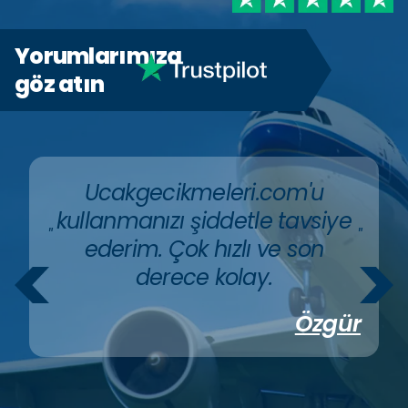
Yorumlarımıza
göz atın
Ucakgecikmeleri.com'u
kullanmanızı şiddetle tavsiye
"
"
ederim. Çok hızlı ve son
derece kolay.
Özgür