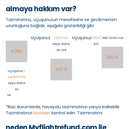
almaya hakkım var?
Tazminatınız, uçuşunuzun mesafesine ve gecikmenizin
uzunluğuna bağlıdır, aşağıda gösterildiği gibi:
Uçuşunuz
Uçuşunuz
'
1.500 km
3.500
den fazla ise
veya daha
km
az ise
€250
600 €
400 €
uçuşunuz
1
ise.500 km
veya daha
az
ise
*Bazı durumlarda, havayolu tazminatınızı yarıya indirebilir.
Tazminatınızı
buradan
kontrol edin. Tazminatımı
neden Myflightrefund.com ile