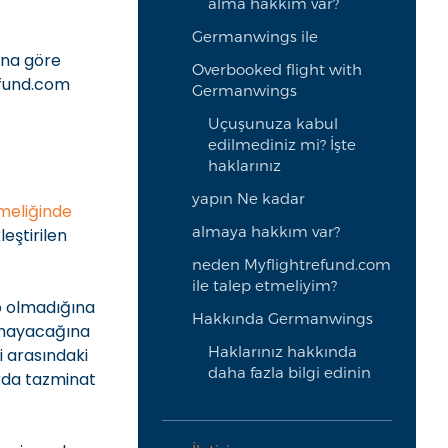
alma hakkım var?
Germanwings ile
ana göre
Overbooked flight with
efund.com
Germanwings
Uçuşunuza kabul
edilmediniz mi? İşte
haklarınız
yapın Ne kadar
meliğinde
almaya hakkım var?
eştirilen
neden Myflightrefund.com
ile talep etmeliyim?
p olmadığına
Hakkında Germanwings
lamayacağına
Haklarınız hakkında
i arasındaki
daha fazla bilgi edinin
arda tazminat