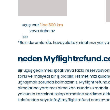
uçuşunuz
1 ise.500 km
veya daha az
ise
*Bazı durumlarda, havayolu tazminatınızı yarıya i
neden Myflightrefund.co
Bir uçuş gecikmesi, iptali veya fazla rezervasyo
zorlu ve maliyetli bir iş olabilir. Hizmetimizi kull
uğraşmak zorunda kalmazsınız. Myflightrefund.co
almalarına yardımcı olma konusunda uzmandır. Şi
yolcunun tazminat talep etmesine yardımcı olduk
telefondan veya info@myflightrefund.com e-pos