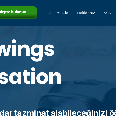
alepte bulunun
Hakkımızda
Haklarınız
SSS
wings
ation
dar tazminat alabileceğinizi ö