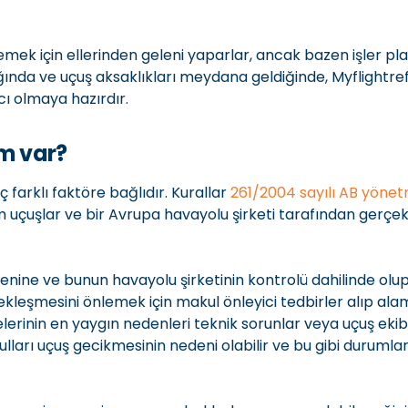
emek için ellerinden geleni yaparlar, ancak bazen işler pl
ğında ve uçuş aksaklıkları meydana geldiğinde, Myflightr
ı olmaya hazırdır.
m var?
ç farklı faktöre bağlıdır. Kurallar
261/2004 sayılı AB yönet
m uçuşlar ve bir Avrupa havayolu şirketi tarafından gerçekl
enine ve bunun havayolu şirketinin kontrolü dahilinde olu
ekleşmesini önlemek için makul önleyici tedbirler alıp a
lerinin en yaygın nedenleri teknik sorunlar veya uçuş ekib
lları uçuş gecikmesinin nedeni olabilir ve bu gibi duruml