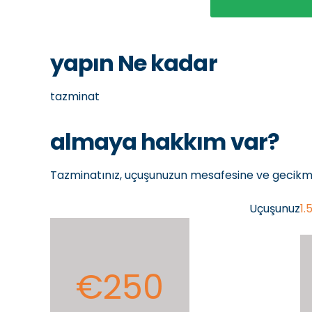
yapın Ne kadar
tazminat
almaya hakkım var?
Tazminatınız, uçuşunuzun mesafesine ve gecikmeni
Uçuşunuz
1
€250