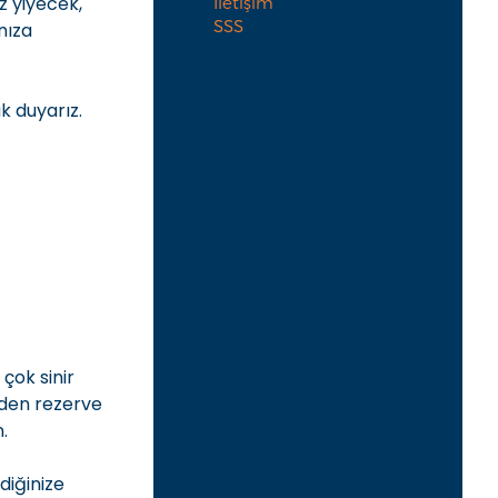
z yiyecek,
İletişim
SSS
nıza
k duyarız.
çok sinir
iden rezerve
.
diğinize