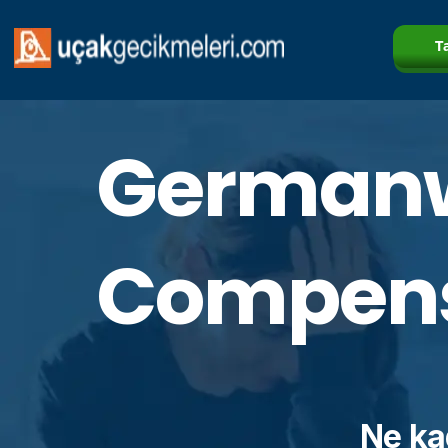
T
German
Compens
Ne ka