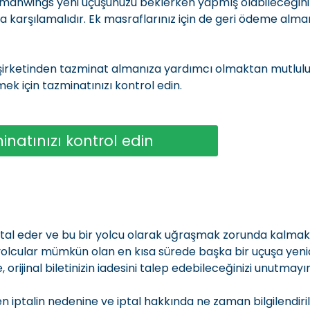
ermanwings yeni uçuşunuzu beklerken yapmış olabileceğini
a karşılamalıdır. Ek masraflarınız için de geri ödeme alma
şirketinden tazminat almanıza yardımcı olmaktan mutlulu
k için tazminatınızı kontrol edin.
inatınızı kontrol edin
ptal eder ve bu bir yolcu olarak uğraşmak zorunda kalmak 
, yolcular mümkün olan en kısa sürede başka bir uçuşa yen
e, orijinal biletinizin iadesini talep edebileceğinizi unutmayın
n iptalin nedenine ve iptal hakkında ne zaman bilgilendiril