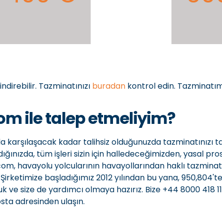
ndirebilir. Tazminatınızı
buradan
kontrol edin. Tazminatım
m ile talep etmeliyim?
nla karşılaşacak kadar talihsiz olduğunuzda tazminatınızı 
andığınızda, tüm işleri sizin için halledeceğimizden, yasal pr
m, havayolu yolcularının havayollarından haklı tazminatl
rketimize başladığımız 2012 yılından bu yana, 950,804'te
 ve size de yardımcı olmaya hazırız. Bize +44 8000 418 1
ta adresinden ulaşın.