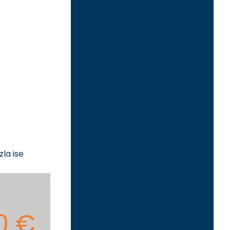
zla ise
0 €