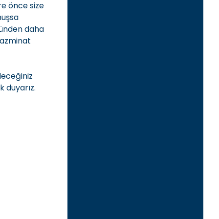
re önce size
muşsa
 günden daha
 tazminat
leceğiniz
k duyarız.