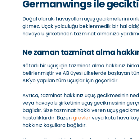
Germanwings ile gecikti
Doğal olarak, havayolları uçuş gecikmelerini önl
gitmez. Uçak yolculuğu beklenmedik bir hal aldı
havayolu şirketinden tazminat almanıza yardımc
Ne zaman tazminat alma hakkı
Rötarlı bir uçuş için tazminat alma hakkınız birka
belirlenmiştir ve AB üyesi ülkelerde başlayan tü
AB'ye yapılan tüm uçuşlar için geçerlidir.
Ayrıca, tazminat hakkınız uçuş gecikmesinin ned
veya havayolu şirketinin uçuş gecikmesinin gerç
bağlıdır. Size tazminat hakkı veren uçuş gecikme
hastalıklardır. Bazen
grevler
veya kötü hava koşu
hakkınız koşullara bağlıdır.