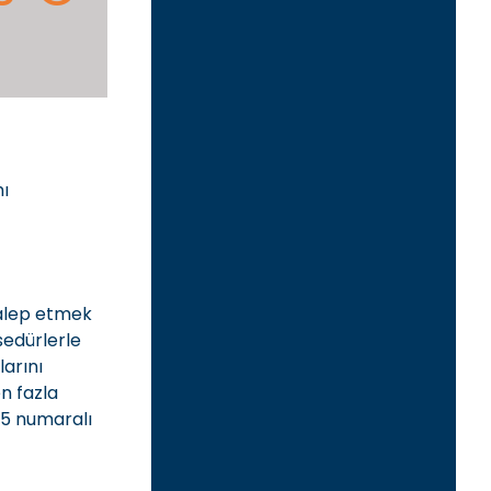
ı
talep etmek
osedürlerle
arını
n fazla
15 numaralı