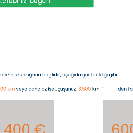
talebinizi bugün
zin uzunluğuna bağlıdır, aşağıda gösterildiği gibi:
.500 km
veya daha az ise
Uçuşunuz
3.500
km
'
den fa
400 €
60