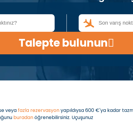
Talepte bulunun
yse veya
fazla rezervasyon
yapıldıysa 600 €'ya kadar taz
duğunu
buradan
öğrenebilirsiniz. Uçuşunuz