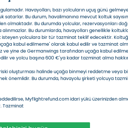
gulamadır. Havayolları, bazı yolcuların uçuş günü gelmey
tuk satarlar. Bu durum, havalimanına mevcut koltuk sayıs
eden olmaktadır. Bu durumda yolcular, rezervasyonları doğ
lınmazlar. Bu durumlarda, havayolları genellikle koltukl
teyen yolculara bir tür tazminat teklif edecektir. Kolt
uçağa kabul edilmeme' olarak kabul edilir ve tazminat alm
 ve yine de Germanwings tarafından uçağa kabul edilmed
dilir ve yolcu başına 600 €'ya kadar tazminat alma hakkın
k riski oluşturması halinde uçağa binmeyi reddetme veya bi
mek önemlidir. Bu durumda, havayolu şirketi yolcuya taz
ddedilirse, Myflightrefund.com idari yükü üzerinizden al
r. Tazminat