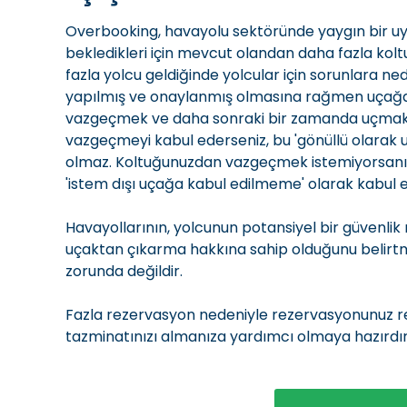
Overbooking, havayolu sektöründe yaygın bir uy
bekledikleri için mevcut olandan daha fazla kol
fazla yolcu geldiğinde yolcular için sorunlara n
yapılmış ve onaylanmış olmasına rağmen uçağa a
vazgeçmek ve daha sonraki bir zamanda uçmak is
vazgeçmeyi kabul ederseniz, bu 'gönüllü olarak 
olmaz. Koltuğunuzdan vazgeçmek istemiyorsanız
'istem dışı uçağa kabul edilmeme' olarak kabul e
Havayollarının, yolcunun potansiyel bir güvenli
uçaktan çıkarma hakkına sahip olduğunu belirt
zorunda değildir.
Fazla rezervasyon nedeniyle rezervasyonunuz re
tazminatınızı almanıza yardımcı olmaya hazırdı