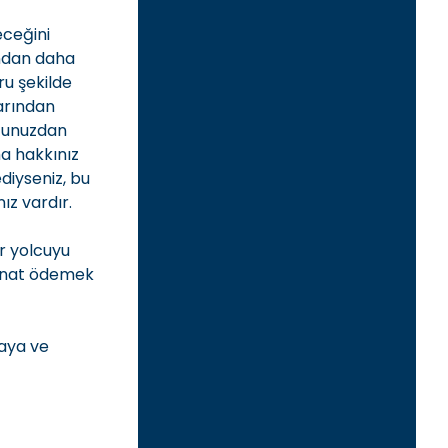
eceğini
ından daha
ru şekilde
arından
uğunuzdan
a hakkınız
iyseniz, bu
ız vardır.
r yolcuyu
minat ödemek
maya ve