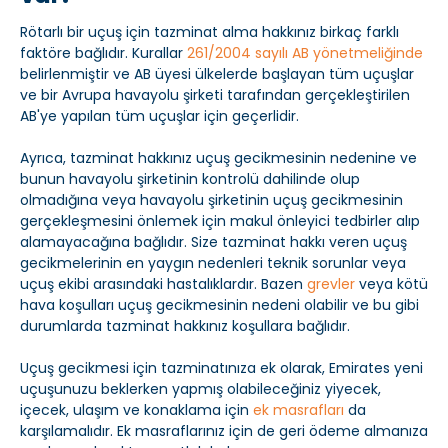
Rötarlı bir uçuş için tazminat alma hakkınız birkaç farklı
faktöre bağlıdır. Kurallar
261/2004 sayılı AB yönetmeliğinde
belirlenmiştir ve AB üyesi ülkelerde başlayan tüm uçuşlar
ve bir Avrupa havayolu şirketi tarafından gerçekleştirilen
AB'ye yapılan tüm uçuşlar için geçerlidir.
Ayrıca, tazminat hakkınız uçuş gecikmesinin nedenine ve
bunun havayolu şirketinin kontrolü dahilinde olup
olmadığına veya havayolu şirketinin uçuş gecikmesinin
gerçekleşmesini önlemek için makul önleyici tedbirler alıp
alamayacağına bağlıdır. Size tazminat hakkı veren uçuş
gecikmelerinin en yaygın nedenleri teknik sorunlar veya
uçuş ekibi arasındaki hastalıklardır. Bazen
grevler
veya kötü
hava koşulları uçuş gecikmesinin nedeni olabilir ve bu gibi
durumlarda tazminat hakkınız koşullara bağlıdır.
Uçuş gecikmesi için tazminatınıza ek olarak, Emirates yeni
uçuşunuzu beklerken yapmış olabileceğiniz yiyecek,
içecek, ulaşım ve konaklama için
ek masrafları
da
karşılamalıdır. Ek masraflarınız için de geri ödeme almanıza