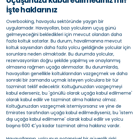
Uçuşunuza kabul edilmediniz mi?
İşte haklarınız
Overbooking, havayolu sektöründe yaygın bir
uygulamadır. Havayolları, bazı yolcuların uçuş günü
gelmeyeceğini bekledikleri için mevcut olandan daha
fazla koltuk satarlar. Bu durum, havalimanına mevcut
koltuk sayısından daha fazla yolcu geldiğinde yolcular için
sorunlara neden olmaktadır. Bu durumda yolcular,
rezervasyonları doğru şekilde yapılmış ve onaylanmış
olmasına rağmen uçağa alınmazlar. Bu durumlarda,
havayolları genellikle koltuklarından vazgeçmek ve daha
sonraki bir zamanda uçmak isteyen yolculara bir tür
tazminat teklif edecektir. Koltuğunuzdan vazgeçmeyi
kabul ederseniz, bu 'gönüllü olarak uçağa kabul edilmeme'
olarak kabul edilir ve tazminat alma hakkınız olmaz.
Koltuğunuzdan vazgeçmek istemiyorsanız ve yine de
Emirates tarafından uçağa kabul edilmediyseniz, bu 'istem
dışı uçağa kabul edilmeme' olarak kabul edilir ve yolcu
başına 600 €'ya kadar tazminat alma hakkınız vardır.
Havayollarının, yolcunun potansiyel bir güvenlik riski