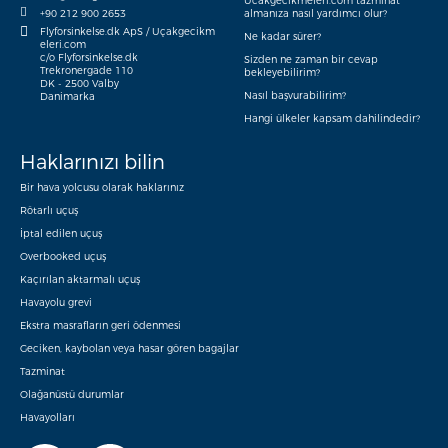
Ucakgecikmeleri.com tazminat
+90 212 900 2653
almanıza nasıl yardımcı olur?
Flyforsinkelse.dk ApS / Uçakgecikm
Ne kadar sürer?
eleri.com
c/o Flyforsinkelse.dk
Sizden ne zaman bir cevap
Trekronergade 110
bekleyebilirim?
DK - 2500 Valby
Nasıl başvurabilirim?
Danimarka
Hangi ülkeler kapsam dahilindedir?
Haklarınızı bilin
Bir hava yolcusu olarak haklarınız
Rötarlı uçuş
İptal edilen uçuş
Overbooked uçuş
Kaçırılan aktarmalı uçuş
Havayolu grevi
Ekstra masrafların geri ödenmesi
Geciken, kaybolan veya hasar gören bagajlar
Tazminat
Olağanüstü durumlar
Havayolları