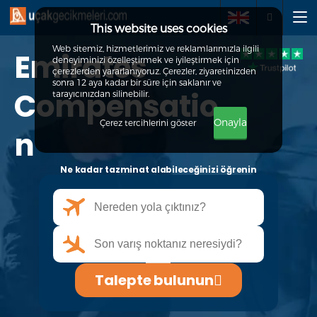
This website uses cookies
Web sitemiz, hizmetlerimiz ve reklamlarımızla ilgili
Emirates
deneyiminizi özelleştirmek ve iyileştirmek için
Talepte bulunun
çerezlerden yararlanıyoruz. Çerezler, ziyaretinizden
sonra 12 aya kadar bir süre için saklanır ve
Compensatio
tarayıcınızdan silinebilir.
Hakkımızda
Onayla
Çerez tercihlerini göster
n
Haklarınız
Ne kadar tazminat alabileceğinizi öğrenin
SSS
İletişim
Talepte bulunun
+90 212 900 2653
info@ucakgecikmeleri.com