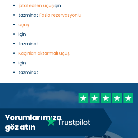
İptal edilen uçuş
için
tazminat
Fazla rezervasyonlu
uçuş
için
tazminat
Kaçırılan aktarmalı uçuş
için
tazminat
Yorumlarımıza
göz atın