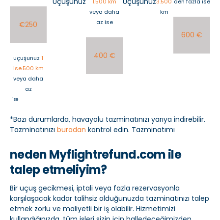
Uçuşunuz
Uçuşunuz
'
1.500 km
3.500
den fazla ise
veya daha
km
az ise
€250
600 €
400 €
uçuşunuz
1
ise.500 km
veya daha
az
ise
*Bazı durumlarda, havayolu tazminatınızı yarıya indirebilir.
Tazminatınızı
buradan
kontrol edin. Tazminatımı
neden Myflightrefund.com ile
talep etmeliyim?
Bir uçuş gecikmesi, iptali veya fazla rezervasyonla
karşılaşacak kadar talihsiz olduğunuzda tazminatınızı talep
etmek zorlu ve maliyetli bir iş olabilir. Hizmetimizi
kullandığınızda, tüm işleri sizin için halledeceğimizden,